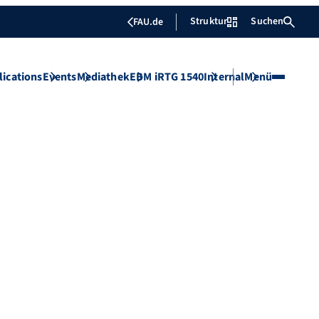
Struktur
Suchen
FAU.de
lications
Events
Mediathek
EBM iRTG 1540
Internal
Menü