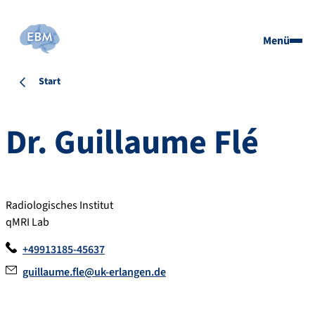
Menü
Start
Dr.
Guillaume
Flé
Radiologisches Institut
qMRI Lab
+49913185-45637
guillaume.fle@uk-erlangen.de