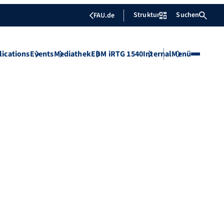
Struktur
Suchen
FAU.de
lications
Events
Mediathek
EBM iRTG 1540
Internal
Menü