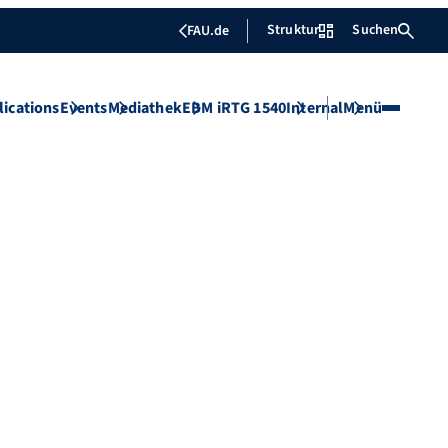
Struktur
Suchen
FAU.de
lications
Events
Mediathek
EBM iRTG 1540
Internal
Menü